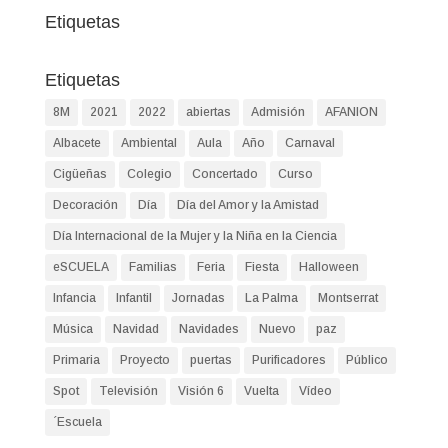
Etiquetas
Etiquetas
8M
2021
2022
abiertas
Admisión
AFANION
Albacete
Ambiental
Aula
Año
Carnaval
Cigüeñas
Colegio
Concertado
Curso
Decoración
Día
Día del Amor y la Amistad
Día Internacional de la Mujer y la Niña en la Ciencia
eSCUELA
Familias
Feria
Fiesta
Halloween
Infancia
Infantil
Jornadas
La Palma
Montserrat
Música
Navidad
Navidades
Nuevo
paz
Primaria
Proyecto
puertas
Purificadores
Público
Spot
Televisión
Visión 6
Vuelta
Vídeo
´Escuela