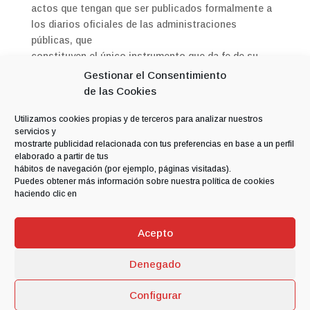
actos que tengan que ser publicados formalmente a
los diarios oficiales de las administraciones
públicas, que
constituyen el único instrumento que da fe de su
autenticidad y contenido. La información disponible
Gestionar el Consentimiento
en este sitio web debe entenderse como una guía sin
de las Cookies
propósito de validez legal.
Utilizamos cookies propias y de terceros para analizar nuestros
5. LEGISLACIÓN APLICABLE
servicios y
mostrarte publicidad relacionada con tus preferencias en base a un perfil
Las condiciones presentes se regirán por la
elaborado a partir de tus
hábitos de navegación (por ejemplo, páginas visitadas).
legislación española vigente. La lengua utilizada será
Puedes obtener más información sobre nuestra política de cookies
el Castellano.
haciendo clic en
Acepto
Aviso Legal
Política de Privacidad
Política de Cookies
Denegado
Configurar