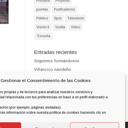
Primaria
Proyecto
puertas
Purificadores
Público
Spot
Televisión
Visión 6
Vuelta
Vídeo
´Escuela
Entradas recientes
Seguimos formándonos
Villancico navideño
Día Internacional de la
Gestionar el Consentimiento de las Cookies
Música
s propias y de terceros para analizar nuestros servicios y
Día de la Infancia
dad relacionada con tus preferencias en base a un perfil elaborado a
Salvando a Llanetes
ción (por ejemplo, páginas visitadas).
ás información sobre nuestra política de cookies haciendo clic en