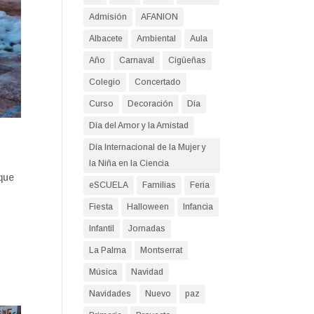
Admisión
AFANION
Albacete
Ambiental
Aula
Año
Carnaval
Cigüeñas
Colegio
Concertado
Curso
Decoración
Día
Día del Amor y la Amistad
Día Internacional de la Mujer y
la Niña en la Ciencia
 que
eSCUELA
Familias
Feria
Fiesta
Halloween
Infancia
Infantil
Jornadas
La Palma
Montserrat
Música
Navidad
Navidades
Nuevo
paz