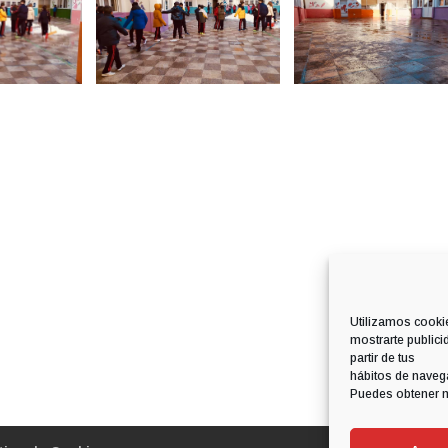
Utilizamos cookie
mostrarte publici
partir de tus
hábitos de navega
Puedes obtener m