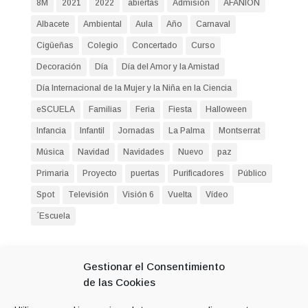
8M
2021
2022
abiertas
Admisión
AFANION
Albacete
Ambiental
Aula
Año
Carnaval
Cigüeñas
Colegio
Concertado
Curso
Decoración
Día
Día del Amor y la Amistad
Día Internacional de la Mujer y la Niña en la Ciencia
eSCUELA
Familias
Feria
Fiesta
Halloween
Infancia
Infantil
Jornadas
La Palma
Montserrat
Música
Navidad
Navidades
Nuevo
paz
Primaria
Proyecto
puertas
Purificadores
Público
Spot
Televisión
Visión 6
Vuelta
Vídeo
´Escuela
Entradas recientes
Gestionar el Consentimiento
Seguimos formándonos
de las Cookies
Villancico navideño