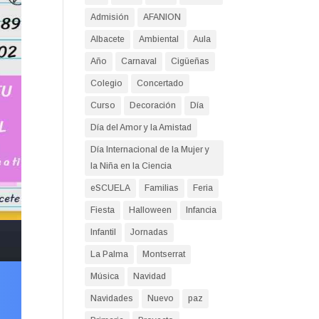
Admisión
AFANION
Albacete
Ambiental
Aula
Año
Carnaval
Cigüeñas
Colegio
Concertado
Curso
Decoración
Día
Día del Amor y la Amistad
Día Internacional de la Mujer y
la Niña en la Ciencia
eSCUELA
Familias
Feria
Fiesta
Halloween
Infancia
Infantil
Jornadas
La Palma
Montserrat
Música
Navidad
Navidades
Nuevo
paz