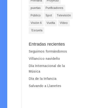
Primaria
Proyecto
puertas
Purificadores
Público
Spot
Televisión
Visión 6
Vuelta
Vídeo
´Escuela
Entradas recientes
Seguimos formándonos
Villancico navideño
Día Internacional de la
Música
Día de la Infancia
Salvando a Llanetes