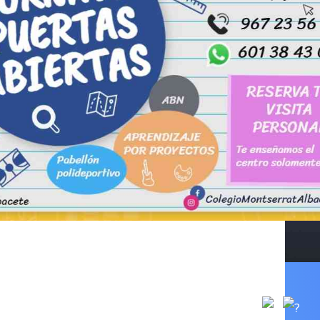
 PUERTAS ABIERTAS
 para dar a conocer nuestro centro.
rabajamos no te quedes sin tu cita, ¡¡llámanos!!