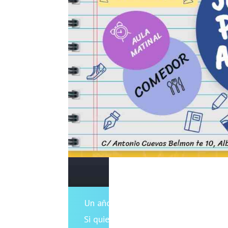
JORNADAS
Un año más abrimos nuestras puertas
Si quieres conocernos y saber cómo t