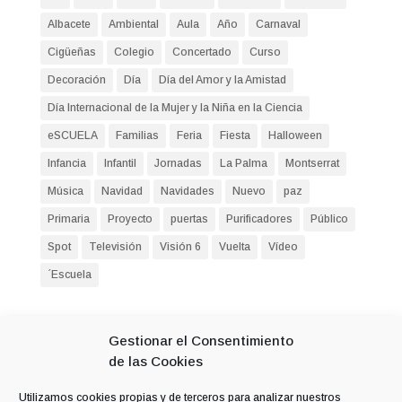
Albacete
Ambiental
Aula
Año
Carnaval
Cigüeñas
Colegio
Concertado
Curso
Decoración
Día
Día del Amor y la Amistad
Día Internacional de la Mujer y la Niña en la Ciencia
eSCUELA
Familias
Feria
Fiesta
Halloween
Infancia
Infantil
Jornadas
La Palma
Montserrat
Música
Navidad
Navidades
Nuevo
paz
Primaria
Proyecto
puertas
Purificadores
Público
Spot
Televisión
Visión 6
Vuelta
Vídeo
´Escuela
Entradas recientes
Gestionar el Consentimiento
Seguimos formándonos
de las Cookies
Villancico navideño
Utilizamos cookies propias y de terceros para analizar nuestros