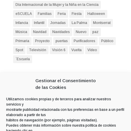
Día Internacional de la Mujer y la Niña en la Ciencia
eSCUELA
Familias
Feria
Fiesta
Halloween
Infancia
Infantil
Jornadas
La Palma
Montserrat
Música
Navidad
Navidades
Nuevo
paz
Primaria
Proyecto
puertas
Purificadores
Público
Spot
Televisión
Visión 6
Vuelta
Vídeo
´Escuela
Entradas recientes
Gestionar el Consentimiento
Seguimos formándonos
de las Cookies
Villancico navideño
Utilizamos cookies propias y de terceros para analizar nuestros
Día Internacional de la Música
servicios y
mostrarte publicidad relacionada con tus preferencias en base a un perfil
Día de la Infancia
elaborado a partir de tus
Salvando a Llanetes
hábitos de navegación (por ejemplo, páginas visitadas).
Puedes obtener más información sobre nuestra política de cookies
haciendo clic en