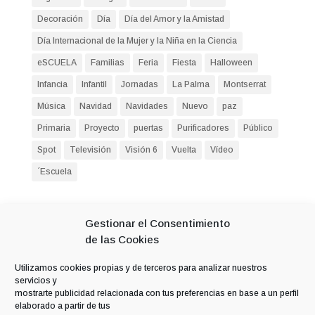
Decoración
Día
Día del Amor y la Amistad
Día Internacional de la Mujer y la Niña en la Ciencia
eSCUELA
Familias
Feria
Fiesta
Halloween
Infancia
Infantil
Jornadas
La Palma
Montserrat
Música
Navidad
Navidades
Nuevo
paz
Primaria
Proyecto
puertas
Purificadores
Público
Spot
Televisión
Visión 6
Vuelta
Vídeo
´Escuela
Entradas recientes
Gestionar el Consentimiento
Seguimos formándonos
de las Cookies
Villancico navideño
Utilizamos cookies propias y de terceros para analizar nuestros
Día Internacional de la Música
servicios y
mostrarte publicidad relacionada con tus preferencias en base a un perfil
Día de la Infancia
elaborado a partir de tus