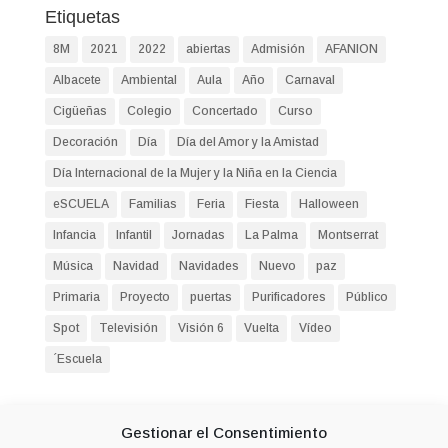
Etiquetas
8M
2021
2022
abiertas
Admisión
AFANION
Albacete
Ambiental
Aula
Año
Carnaval
Cigüeñas
Colegio
Concertado
Curso
Decoración
Día
Día del Amor y la Amistad
Día Internacional de la Mujer y la Niña en la Ciencia
eSCUELA
Familias
Feria
Fiesta
Halloween
Infancia
Infantil
Jornadas
La Palma
Montserrat
Música
Navidad
Navidades
Nuevo
paz
Primaria
Proyecto
puertas
Purificadores
Público
Spot
Televisión
Visión 6
Vuelta
Vídeo
´Escuela
Entradas recientes
Gestionar el Consentimiento
Seguimos formándonos